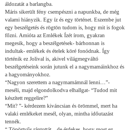
áldozatát a barlangba.
Máris sikerült fény csempészni a napunkba, de még
valami hiányzik. Egy íz és egy történet. Eszembe jut
egy beszélgetés és rögtön tudom is, hogy mit is fogok
főzni. Amióta az Emlékek Ízét írom, gyakran
megesik, hogy a beszélgetések- bárhonnan is
indultak- emlékek és ételek köré fonódnak. Így
történik ez Jolival is, akivel világmegváltó
beszélgetéseink során jutunk el a nagymamáinkhoz és
a hagyományokhoz.
“Nagyon szerettem a nagymamámnál lenni…”-
meséli, majd elgondolkodva elhallgat- “Tudod mit
készített reggelire?”
“Mit? ”- kérdezem kiváncsian és örömmel, mert ha
valaki emlékeket mesél, olyan, mintha időutazást
tennék.
“ Töpörtyűs rántottát…de érdekes, hogy most ez