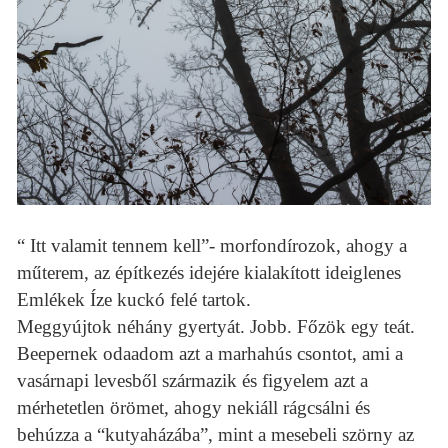
“ Itt valamit tennem kell”- morfondírozok, ahogy a
műterem, az építkezés idejére kialakított ideiglenes
Emlékek Íze kuckó felé tartok.
Meggyújtok néhány gyertyát. Jobb. Főzök egy teát.
Beepernek odaadom azt a marhahús csontot, ami a
vasárnapi levesből származik és figyelem azt a
mérhetetlen örömet, ahogy nekiáll rágcsálni és
behúzza a “kutyaházába”, mint a mesebeli szörny az