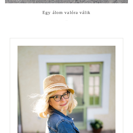
Egy álom valóra válik
2022-06-10