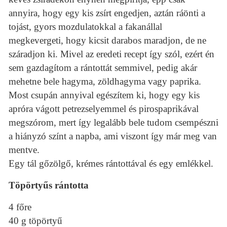
annyira, hogy egy kis zsírt engedjen, aztán ráönti a
tojást, gyors mozdulatokkal a fakanállal
megkevergeti, hogy kicsit darabos maradjon, de ne
száradjon ki. Mivel az eredeti recept így szól, ezért én
sem gazdagítom a rántottát semmivel, pedig akár
mehetne bele hagyma, zöldhagyma vagy paprika.
Most csupán annyival egészítem ki, hogy egy kis
apróra vágott petrezselyemmel és pirospaprikával
megszórom, mert így legalább bele tudom csempészni
a hiányzó színt a napba, ami viszont így már meg van
mentve.
Egy tál gőzölgő, krémes rántottával és egy emlékkel.
Töpörtyűs rántotta
4 főre
40 g töpörtyű