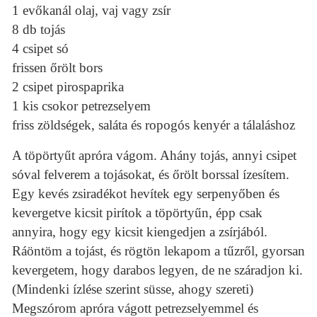
1 evőkanál olaj, vaj vagy zsír
8 db tojás
4 csipet só
frissen őrölt bors
2 csipet pirospaprika
1 kis csokor petrezselyem
friss zöldségek, saláta és ropogós kenyér a tálaláshoz
A töpörtyűt apróra vágom. Ahány tojás, annyi csipet
sóval felverem a tojásokat, és őrölt borssal ízesítem.
Egy kevés zsiradékot hevítek egy serpenyőben és
kevergetve kicsit pirítok a töpörtyűn, épp csak
annyira, hogy egy kicsit kiengedjen a zsírjából.
Ráöntöm a tojást, és rögtön lekapom a tűzről, gyorsan
kevergetem, hogy darabos legyen, de ne száradjon ki.
(Mindenki ízlése szerint süsse, ahogy szereti)
Megszórom apróra vágott petrezselyemmel és