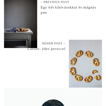
< PREVIOUS POST
Egy hét kihívásokkal és mágnás
pite
2017-11-17
NEWER POST >
Lassíts- édes pereccel
2017-12-01