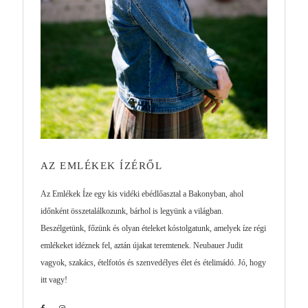
AZ EMLÉKEK ÍZÉRŐL
Az Emlékek Íze egy kis vidéki ebédlőasztal a Bakonyban, ahol
időnként összetalálkozunk, bárhol is legyünk a világban.
Beszélgetünk, főzünk és olyan ételeket kóstolgatunk, amelyek íze régi
emlékeket idéznek fel, aztán újakat teremtenek. Neubauer Judit
vagyok, szakács, ételfotós és szenvedélyes élet és ételimádó. Jó, hogy
itt vagy!