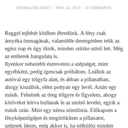
NEUBAUER JUDIT
NOV, 24, 2017
0 COMMENTS
Reggel tejfehér ködben ébredünk. A fény csak
árnyéka önmagának, valamiféle derengésben telik az
egész nap és úgy tűnik, minden szürke színű lett. Még
az emberek hangulata is.
Ilyenkor nehezebb észrevenni a szépséget, mint
egyébként, pedig igencsak próbálom. Leállok az
autóval egy tölgyfa alatt, és abban a pillanatban,
ahogy kiszállok, elém pottyan egy levél. Aztán egy
másik. Felnézek az öreg tölgyre és figyelem, ahogy
köríveket leírva hullanak le az utolsó levelei, egyik a
másik után. Mint egy néma szimfónia. Előkapom a
fényképezőgépet és megörökítem a pillanatot,
szépnek látom, még akkor is, ha nélkülöz minden