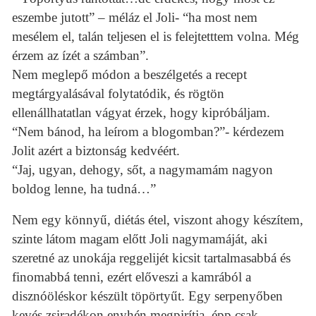
eszembe jutott” – méláz el Joli- “ha most nem
mesélem el, talán teljesen el is felejtetttem volna. Még
érzem az ízét a számban”.
Nem meglepő módon a beszélgetés a recept
megtárgyalásával folytatódik, és rögtön
ellenállhatatlan vágyat érzek, hogy kipróbáljam.
“Nem bánod, ha leírom a blogomban?”- kérdezem
Jolit azért a biztonság kedvéért.
“Jaj, ugyan, dehogy, sőt, a nagymamám nagyon
boldog lenne, ha tudná…”
Nem egy könnyű, diétás étel, viszont ahogy készítem,
szinte látom magam előtt Joli nagymamáját, aki
szeretné az unokája reggelijét kicsit tartalmasabbá és
finomabbá tenni, ezért előveszi a kamrából a
disznóöléskor készült töpörtyűt. Egy serpenyőben
kevés zsiradékon enyhén megpirítja, épp csak