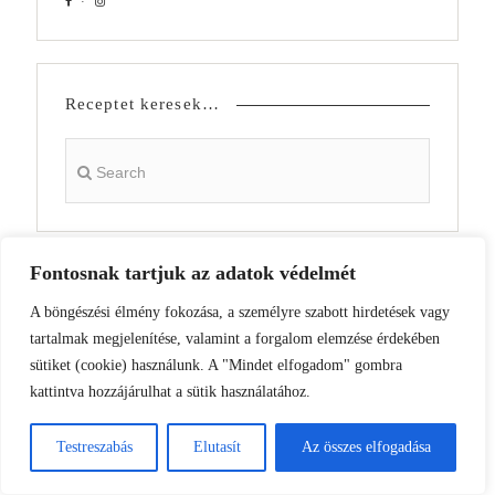
Receptet keresek…
Fontosnak tartjuk az adatok védelmét
Az Emlékek Íze konyhájából a
A böngészési élmény fokozása, a személyre szabott hirdetések vagy
postafiókodba
tartalmak megjelenítése, valamint a forgalom elemzése érdekében
sütiket (cookie) használunk. A "Mindet elfogadom" gombra
kattintva hozzájárulhat a sütik használatához.
Testreszabás
Elutasít
Az összes elfogadása