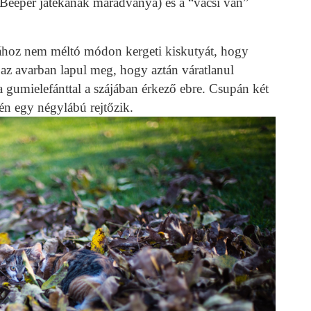
 Beeper játékának maradványa) és a “vacsi van”
tájához nem méltó módon kergeti kiskutyát, hogy
 az avarban lapul meg, hogy aztán váratlanul
 gumielefánttal a szájában érkező ebre. Csupán két
én egy négylábú rejtőzik.