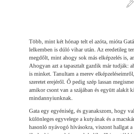
Több, mint két hónap telt el azóta, mióta Gat
lelkemben is dúló vihar után. Az eredetileg t
megdőlt, mint ahogy sok más elképzelés is, a
Ahogyan azt a tapasztalt gazdik már tudják: a
is minket. Tanultam a merev elképzeléseimről, 
szeretet erejéről. Ő pedig szép lassan megisme
amikor csont van a szájában és együtt alakít k
mindannyiunknak.
Gata egy egyéniség, és gyanakszom, hogy va
különleges egyvelege a kutyának és a macskána
hasonló nyávogó hívásokra, viszont hallgat a 