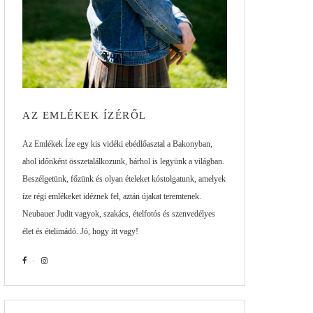
AZ EMLÉKEK ÍZÉRŐL
Az Emlékek Íze egy kis vidéki ebédlőasztal a Bakonyban,
ahol időnként összetalálkozunk, bárhol is legyünk a világban.
Beszélgetünk, főzünk és olyan ételeket kóstolgatunk, amelyek
íze régi emlékeket idéznek fel, aztán újakat teremtenek.
Neubauer Judit vagyok, szakács, ételfotós és szenvedélyes
élet és ételimádó. Jó, hogy itt vagy!