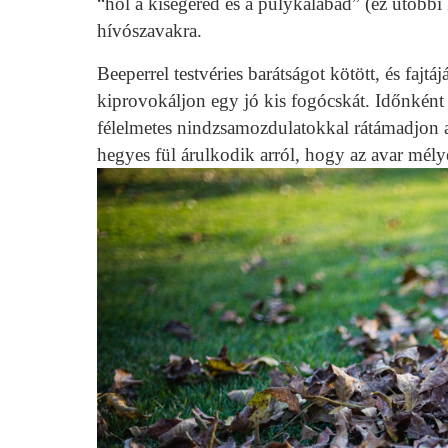
“hol a kisegered és a pulykalábad” (ez utóbbi
hívószavakra.
Beeperrel testvéries barátságot kötött, és faj
kiprovokáljon egy jó kis fogócskát. Időnként
félelmetes nindzsamozdulatokkal rátámadjon a
hegyes fül árulkodik arról, hogy az avar mély