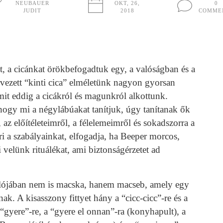
NEUBAUER
OKT, 26,
0
JUDIT
2018
COMME
át, a cicánkat örökbefogadtuk egy, a valóságban és a
ervezett “kinti cica” elméletünk nagyon gyorsan
mit eddig a cicákról és magunkról alkottunk.
hogy mi a négylábúakat tanítjuk, úgy tanítanak ők
az előítéleteimről, a félelemeimről és sokadszorra a
ri a szabályainkat, elfogadja, ha Beeper morcos,
i velünk rituálékat, ami biztonságérzetet ad
lójában nem is macska, hanem macseb, amely egy
k. A kisasszony fittyet hány a “cicc-cicc”-re és a
“gyere”-re, a “gyere el onnan”-ra (konyhapult), a