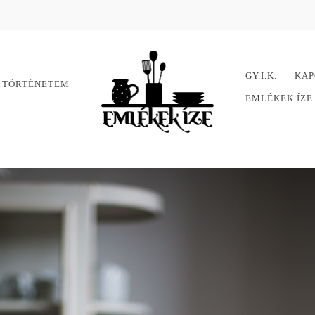
GY.I.K.
KAP
 TÖRTÉNETEM
EMLÉKEK ÍZ