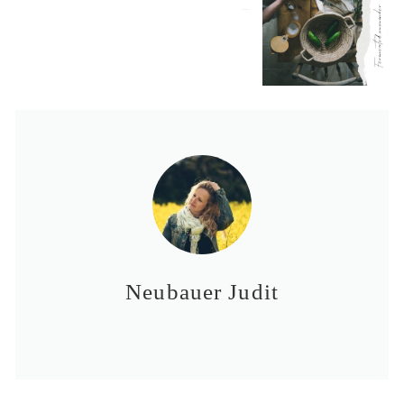
2019-08-09
Neubauer Judit