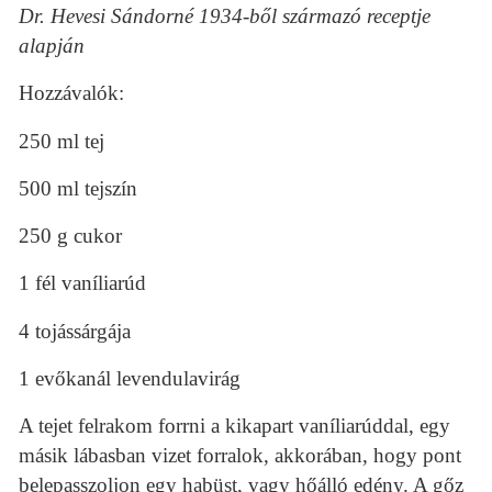
Dr. Hevesi Sándorné 1934-ből származó receptje
alapján
Hozzávalók:
250 ml tej
500 ml tejszín
250 g cukor
1 fél vaníliarúd
4 tojássárgája
1 evőkanál levendulavirág
A tejet felrakom forrni a kikapart vaníliarúddal, egy
másik lábasban vizet forralok, akkorában, hogy pont
belepasszoljon egy habüst, vagy hőálló edény. A gőz