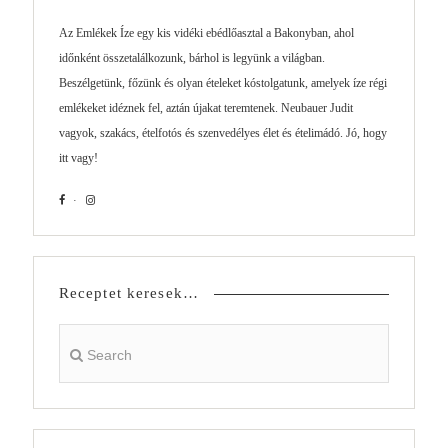
Az Emlékek Íze egy kis vidéki ebédlőasztal a Bakonyban, ahol
időnként összetalálkozunk, bárhol is legyünk a világban.
Beszélgetünk, főzünk és olyan ételeket kóstolgatunk, amelyek íze régi
emlékeket idéznek fel, aztán újakat teremtenek. Neubauer Judit
vagyok, szakács, ételfotós és szenvedélyes élet és ételimádó. Jó, hogy
itt vagy!
Receptet keresek…