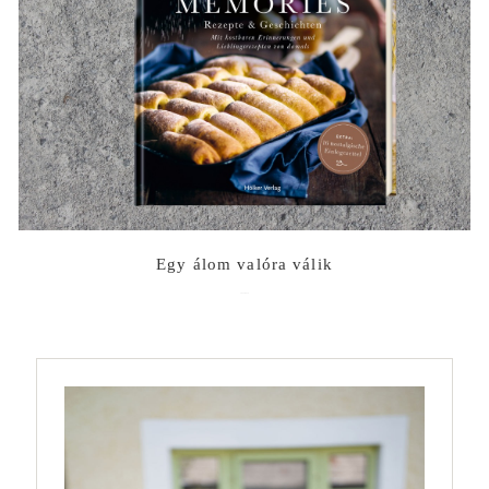
Egy álom valóra válik
2022-06-10