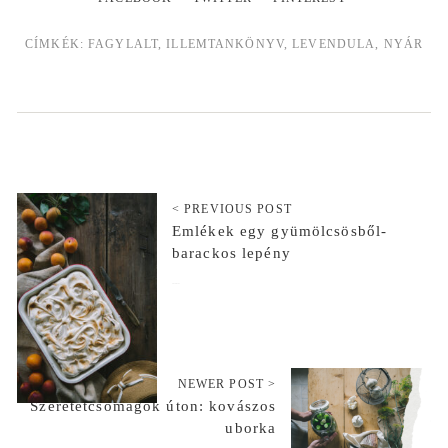
CÍMKÉK:
FAGYLALT
,
ILLEMTANKÖNYV
,
LEVENDULA
,
NYÁR
< PREVIOUS POST
Emlékek egy gyümölcsösből-
barackos lepény
2019-07-27
NEWER POST >
Szeretetcsomagok úton: kovászos
uborka