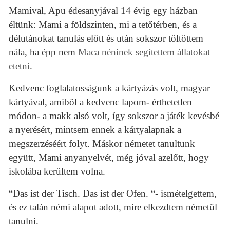
Mamival, Apu édesanyjával 14 évig egy házban
éltünk: Mami a földszinten, mi a tetőtérben, és a
délutánokat tanulás előtt és után sokszor töltöttem
nála, ha épp nem
Maca néninek segítettem állatokat
etetni
.
Kedvenc foglalatosságunk a kártyázás volt, magyar
kártyával, amiből a kedvenc lapom- érthetetlen
módon- a makk alsó volt, így sokszor a játék kevésbé
a nyerésért, mintsem ennek a kártyalapnak a
megszerzéséért folyt. Máskor németet tanultunk
együtt, Mami anyanyelvét, még jóval azelőtt, hogy
iskolába kerültem volna.
“Das ist der Tisch. Das ist der Ofen. “- ismételgettem,
és ez talán némi alapot adott, mire elkezdtem németül
tanulni.