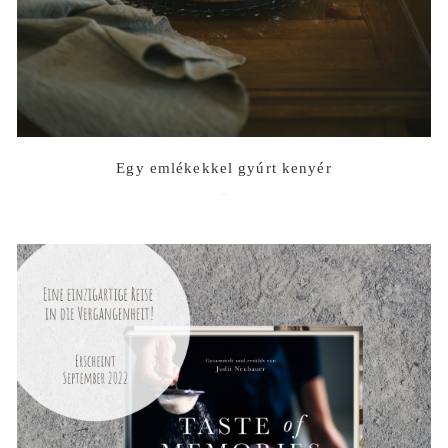
Egy emlékekkel gyúrt kenyér
2023-07-12