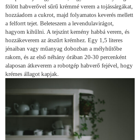
fölött habverővel sűrű krémmé verem a tojássárgákat,
hozzáadom a cukrot, majd folyamatos keverés mellett
a felforrt tejet. Beleteszem a levendulavirágot,
hagyom kihűlni. A tejszínt kemény habbá verem, és
hozzákeverem az átszűrt krémhez. Egy 1,5 literes
jénaiban vagy műanyag dobozban a mélyhűtőbe
rakom, és az első néhány órában 20-30 percenként
alaposan átkeverem a robotgép habverő fejével, hogy
krémes állagot kapjak.