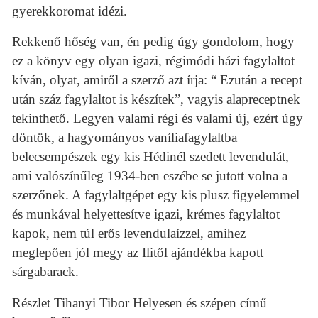
gyerekkoromat idézi.
Rekkenő hőség van, én pedig úgy gondolom, hogy
ez a könyv egy olyan igazi, régimódi házi fagylaltot
kíván, olyat, amiről a szerző azt írja: “ Ezután a recept
után száz fagylaltot is készítek”, vagyis alapreceptnek
tekinthető. Legyen valami régi és valami új, ezért úgy
döntök, a hagyományos vaníliafagylaltba
belecsempészek egy kis Hédinél szedett levendulát,
ami valószínűleg 1934-ben eszébe se jutott volna a
szerzőnek. A fagylaltgépet egy kis plusz figyelemmel
és munkával helyettesítve igazi, krémes fagylaltot
kapok, nem túl erős levendulaízzel, amihez
meglepően jól megy az Ilitől ajándékba kapott
sárgabarack.
Részlet Tihanyi Tibor Helyesen és szépen című