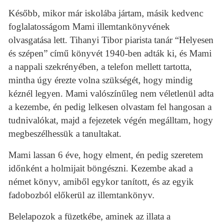
Később, mikor már iskolába jártam, másik kedvenc
foglalatosságom Mami illemtankönyvének
olvasgatása lett. Tihanyi Tibor piarista tanár “Helyesen
és szépen” című könyvét 1940-ben adták ki, és Mami
a nappali szekrényében, a telefon mellett tartotta,
mintha úgy érezte volna szükségét, hogy mindig
kéznél legyen. Mami valószínűleg nem véletlenül adta
a kezembe, én pedig lelkesen olvastam fel hangosan a
tudnivalókat, majd a fejezetek végén megálltam, hogy
megbeszélhessük a tanultakat.
Mami lassan 6 éve, hogy elment, én pedig szeretem
időnként a holmijait böngészni. Kezembe akad a
német könyv, amiből egykor tanított, és az egyik
fadobozból előkerül az illemtankönyv.
Belelapozok a füzetkébe, aminek az illata a