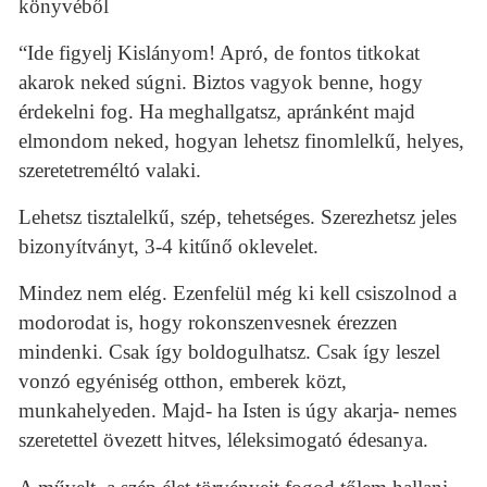
könyvéből
“Ide figyelj Kislányom! Apró, de fontos titkokat
akarok neked súgni. Biztos vagyok benne, hogy
érdekelni fog. Ha meghallgatsz, apránként majd
elmondom neked, hogyan lehetsz finomlelkű, helyes,
szeretetreméltó valaki.
Lehetsz tisztalelkű, szép, tehetséges. Szerezhetsz jeles
bizonyítványt, 3-4 kitűnő oklevelet.
Mindez nem elég. Ezenfelül még ki kell csiszolnod a
modorodat is, hogy rokonszenvesnek érezzen
mindenki. Csak így boldogulhatsz. Csak így leszel
vonzó egyéniség otthon, emberek közt,
munkahelyeden. Majd- ha Isten is úgy akarja- nemes
szeretettel övezett hitves, léleksimogató édesanya.