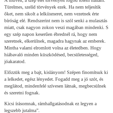
A művelt, a szép élet törvényeit fogod tőlem hallani.
Türelmes, szelíd törvények ezek. Ha nem teljesítik
őket, nem sikolt a lelkiismeret, nem vezetnek érte
bíróság elé. Rendszerint nem is szól senki a mulasztás
miatt, csak nagyon zokon veszi magában mindenki. S
egy szép napon keserűen ébrednél rá, hogy nem
szeretnek, elkerülnek, magadra hagynak az emberek.
Mintha valami elromlott volna az életedben. Hogy
hiábavaló minden küszködésed, becsületességed,
jóakaratod.
Előzzük meg a bajt, kislányom! Szépen finomítsuk ki
a lelkedet, egész lényedet. Fogadd meg a jó szót, és
meglátod, mindenfelé szívesen látnak, megbecsülnek
és szeretni fognak.
Kicsi írásomnak, rámhallgatásodnak ez legyen a
legszebb jutalma”.