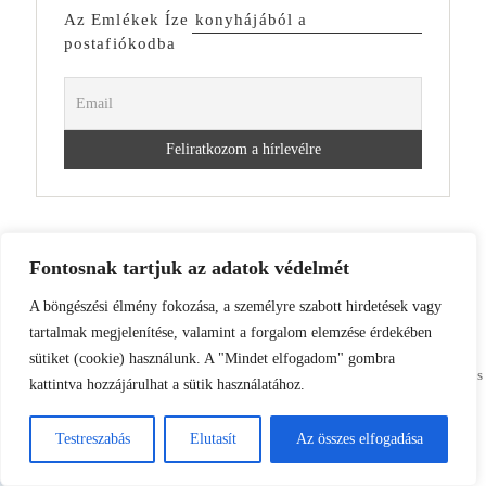
Az Emlékek Íze konyhájából a
postafiókodba
Fontosnak tartjuk az adatok védelmét
AZ EMLÉKEK ÍZE AZ INSTAGRAMON
A böngészési élmény fokozása, a személyre szabott hirdetések vagy
tartalmak megjelenítése, valamint a forgalom elemzése érdekében
juditneubauer
sütiket (cookie) használunk. A "Mindet elfogadom" gombra
A cook • A Hungarian country house • A camera •
🥄🏠📷
Stories, recipes
kattintva hozzájárulhat a sütik használatához.
and seasonal living from a cottage in the Hungarian countryside.
/emlekekize.hu/
Testreszabás
Elutasít
Az összes elfogadása