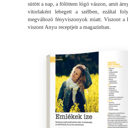
sütött a nap, a fölöttem lógó vászon, amit árn
vitorlaként lebegett a szélben, ezáltal f
megváltozó fényviszonyok miatt. Viszont a k
viszont Anyu receptjeit a magazinban.