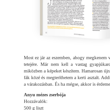
Most ez jár az eszemben, ahogy megkenem va
tetejére. Már nem kell a vastag gyapjúka
miközben a képeket készítem. Hamarosan újra z
fák közé és megteríthetem a kerti asztalt. Add
a várakozásban. És ha mégse, akkor is érde
Anyu mézes zserbója
Hozzávalók:
500 g liszt