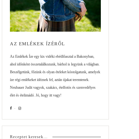
AZ EMLÉKEK ÍZÉRŐL
Az Emlékek Íze egy kis vidéki ebédlőasztal a Bakonyban,
ahol időnként összetalálkozunk, bárhol is legyünk a világban.
Beszélgetünk, főzünk és olyan ételeket kóstolgatunk, amelyek
íze régi emlékeket idéznek fel, aztán újakat teremtenek.
Neubauer Judit vagyok, szakács, ételfotós és szenvedélyes
élet és ételimádó. Jó, hogy itt vagy!
Receptet keresek…