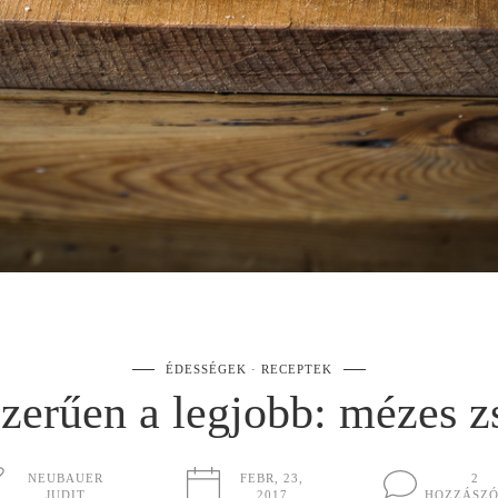
ÉDESSÉGEK
RECEPTEK
zerűen a legjobb: mézes z
NEUBAUER
FEBR, 23,
2
JUDIT
2017
HOZZÁSZ