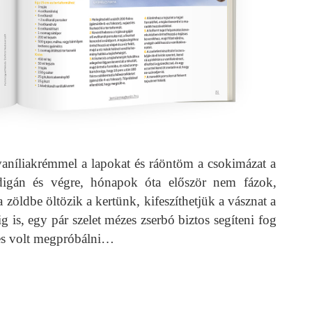
níliakrémmel a lapokat és ráöntöm a csokimázat a
rdigán és végre, hónapok óta először nem fázok,
öldbe öltözik a kertünk, kifeszíthetjük a vásznat a
ig is, egy pár szelet mézes zserbó biztos segíteni fog
mes volt megpróbálni…