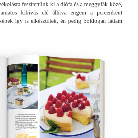
yékolásra feszítettünk ki a diófa és a meggyfák közé,
olyamatos kihívás elé állítva engem a percenként
épek így is elkészültek, én pedig boldogan láttam