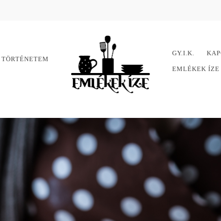
GY.I.K.
KAP
 TÖRTÉNETEM
EMLÉKEK ÍZ