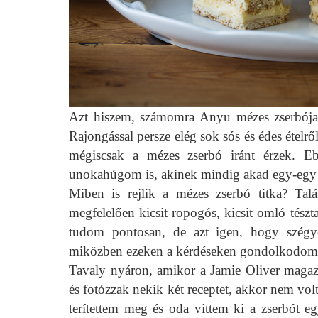
Azt hiszem, számomra Anyu mézes zserbója a
Rajongással persze elég sok sós és édes ételrő
mégiscsak a mézes zserbó iránt érzek. E
unokahúgom is, akinek mindig akad egy-egy 
Miben is rejlik a mézes zserbó titka? Ta
megfelelően kicsit ropogós, kicsit omló tész
tudom pontosan, de azt igen, hogy szégye
miközben ezeken a kérdéseken gondolkodom
Tavaly nyáron, amikor a Jamie Oliver magazi
és fotózzak nekik két receptet, akkor nem volt
terítettem meg és oda vittem ki a zserbót egy