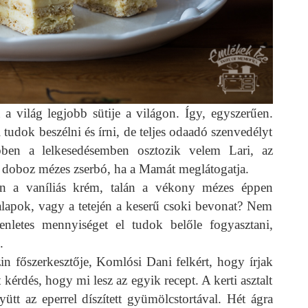
 világ legjobb sütije a világon. Így, egyszerűen.
l tudok beszélni és írni, de teljes odaadó szenvedélyt
bben a lelkesedésemben osztozik velem Lari, az
doboz mézes zserbó, ha a Mamát meglátogatja.
lán a vaníliás krém, talán a vékony mézes éppen
talapok, vagy a tetején a keserű csoki bevonat? Nem
nletes mennyiséget el tudok belőle fogyasztani,
.
n főszerkesztője, Komlósi Dani felkért, hogy írjak
 kérdés, hogy mi lesz az egyik recept. A kerti asztalt
ütt az eperrel díszített gyümölcstortával. Hét ágra