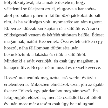
kölyökkutyával, aki annak érdekében, hogy
véletlenül se felejtsem ezt el, ráugorva a kanapéra-
ahol próbáltam pihenni- különböző játékokat dobált
rám, és ha szükséges volt, nyomatékosan rám ugatott.
Ebben az időszakban kaptam rá a sütőtökre. A sarki
zöldségesnél vettem és kétfélét sütöttem belőle. Édeset
magamnak, natúrt Beepernek. Őszi és téli estéken egy
hosszú, néha félálomban töltött séta után
bekuckóztunk a lakásba és ettük a sütőtököt.
Mindenki a saját verzióját, én csak úgy magában, a
kanapén ülve, Beeper némi hússal és rizzsel keverve.
Hosszú utat tettünk meg azóta, szó szerint és átvitt
értelemben is. Miközben elmélázok ezen, jön az újabb
üzenet: “Viszek egy pár darabot meghámozva”. Én
felujjongok, először is, mert 15 családtól távol töltött
év után most már a tesóm csak úgy be tud ugrani