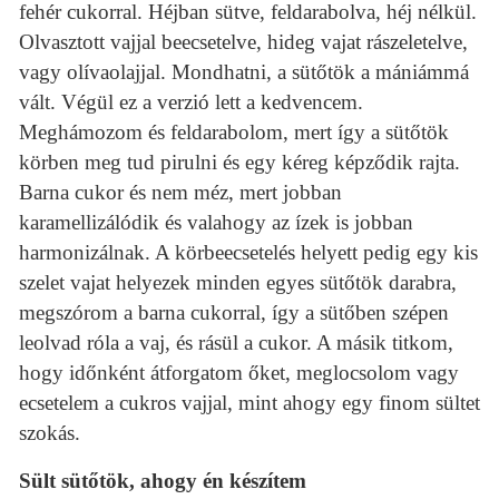
fehér cukorral. Héjban sütve, feldarabolva, héj nélkül.
Olvasztott vajjal beecsetelve, hideg vajat rászeletelve,
vagy olívaolajjal. Mondhatni, a sütőtök a mániámmá
vált. Végül ez a verzió lett a kedvencem.
Meghámozom és feldarabolom, mert így a sütőtök
körben meg tud pirulni és egy kéreg képződik rajta.
Barna cukor és nem méz, mert jobban
karamellizálódik és valahogy az ízek is jobban
harmonizálnak. A körbeecsetelés helyett pedig egy kis
szelet vajat helyezek minden egyes sütőtök darabra,
megszórom a barna cukorral, így a sütőben szépen
leolvad róla a vaj, és rásül a cukor. A másik titkom,
hogy időnként átforgatom őket, meglocsolom vagy
ecsetelem a cukros vajjal, mint ahogy egy finom sültet
szokás.
Sült sütőtök, ahogy én készítem