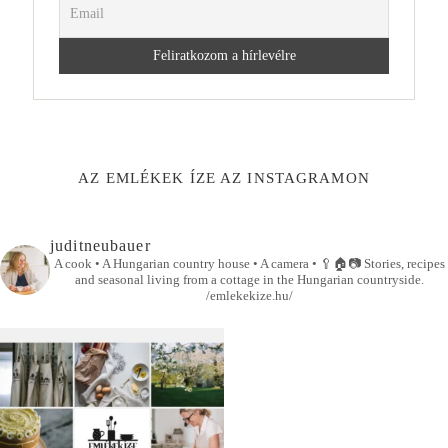
AZ EMLÉKEK ÍZE AZ INSTAGRAMON
juditneubauer
A cook • A Hungarian country house • A camera •
🥄🏠📷
Stories, recipes
and seasonal living from a cottage in the Hungarian countryside.
/emlekekize.hu/