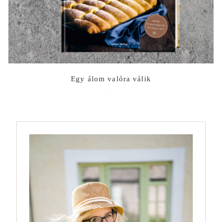
Egy álom valóra válik
2022-06-10