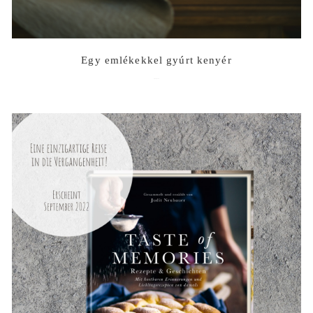
Egy emlékekkel gyúrt kenyér
2023-07-12