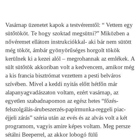
Vasárnap üzenetet kapok a testvéremtől: “ Vettem egy
sütőtököt. Te hogy szoktad megsütni?” Miközben a
nővéremet ellátom instrukciókkal- aki bár nem sütött
még tököt, ámbár gyönyörűséges horgolt tökök
kerülnek ki a kezei alól – megrohannak az emlékek. A
sült sütőtök akkoriban volt a kedvencem, amikor még
a kis francia bisztrómat vezettem a pesti belváros
szívében. Mivel a keddi nyitás előtt hétfőn már
alapanyagvadászaton voltam, ezért vasárnap, az
egyetlen szabadnapomon az egész hetes “főzés-
felszolgálás-árubeszerzés-papírmunka-reggeli piac-
éjjeli zárás” széria után az evés és az alvás volt a két
programom, vagyis amire képes voltam. Meg persze
sétálni Beeperrel, az akkor lobogó fülű