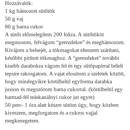
Hozzávalók:
1 kg hámozott sütőtök
50 g vaj
80 g barna cukor
A sütőt előmelegítem 200 fokra. A sütőtököt
megmosom, felvágom “gerezdekre” és meghámozom.
Kivájom a belsejét, a tökmagokat elteszem szárítani,
későbbi pirított tökmaghoz. A “gerezdeket” további
kisebb darabokra vágom fel és egy sütőpapírral bélelt
tepsire rakosgatom. A vajat elosztom a szeletek között,
hogy mindegyikre körülbelül egyforma darabka
jusson és megszórom barna cukorral. (körülbelül egy
harmad-fél teáskanálnyi cukor jut egyre)
50 perc- 1 óra alatt készre sütöm úgy, hogy közben
kiveszem, megforgatom és a cukros vajjal
megkenegetem.