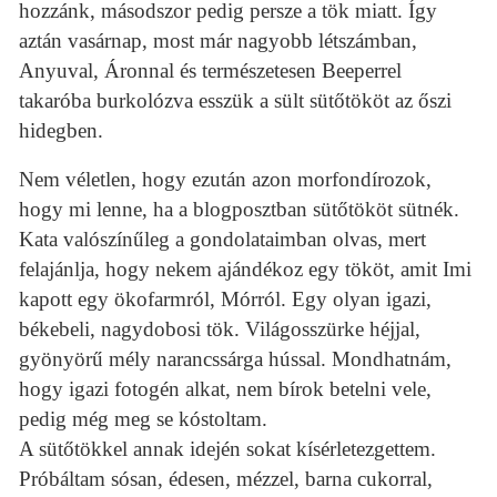
hozzánk, másodszor pedig persze a tök miatt. Így
aztán vasárnap, most már nagyobb létszámban,
Anyuval, Áronnal és természetesen Beeperrel
takaróba burkolózva esszük a sült sütőtököt az őszi
hidegben.
Nem véletlen, hogy ezután azon morfondírozok,
hogy mi lenne, ha a blogposztban sütőtököt sütnék.
Kata valószínűleg a gondolataimban olvas, mert
felajánlja, hogy nekem ajándékoz egy tököt, amit Imi
kapott egy ökofarmról, Mórról. Egy olyan igazi,
békebeli, nagydobosi tök. Világosszürke héjjal,
gyönyörű mély narancssárga hússal. Mondhatnám,
hogy igazi fotogén alkat, nem bírok betelni vele,
pedig még meg se kóstoltam.
A sütőtökkel annak idején sokat kísérletezgettem.
Próbáltam sósan, édesen, mézzel, barna cukorral,