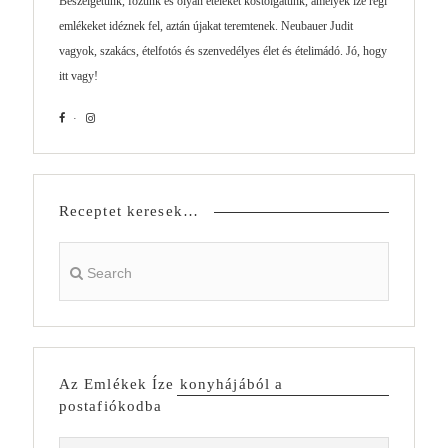
Beszélgetünk, főzünk és olyan ételeket kóstolgatunk, amelyek íze régi
emlékeket idéznek fel, aztán újakat teremtenek. Neubauer Judit
vagyok, szakács, ételfotós és szenvedélyes élet és ételimádó. Jó, hogy
itt vagy!
Receptet keresek…
Az Emlékek Íze konyhájából a
postafiókodba