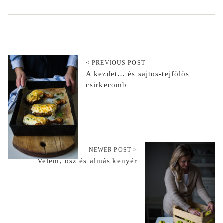
< PREVIOUS POST
A kezdet… és sajtos-tejfölös
csirkecomb
2017-10-26
NEWER POST >
Velem, ősz és almás kenyér
2017-11-10