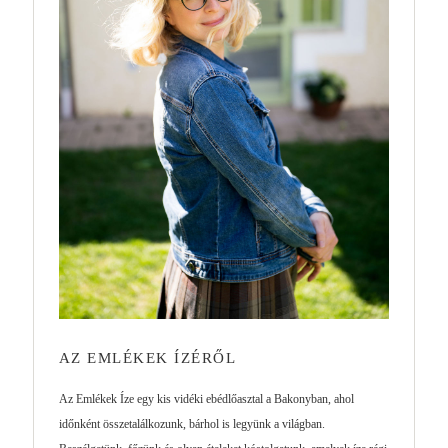
AZ EMLÉKEK ÍZÉRŐL
Az Emlékek Íze egy kis vidéki ebédlőasztal a Bakonyban, ahol
időnként összetalálkozunk, bárhol is legyünk a világban.