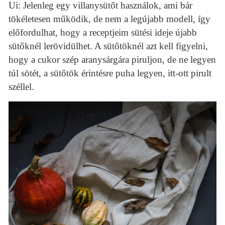
Ui: Jelenleg egy villanysütőt használok, ami bár
tökéletesen működik, de nem a legújabb modell, így
előfordulhat, hogy a receptjeim sütési ideje újabb
sütőknél lerövidülhet. A sütőtöknél azt kell figyelni,
hogy a cukor szép aranysárgára piruljon, de ne legyen
túl sötét, a sütőtök érintésre puha legyen, itt-ott pirult
széllel.