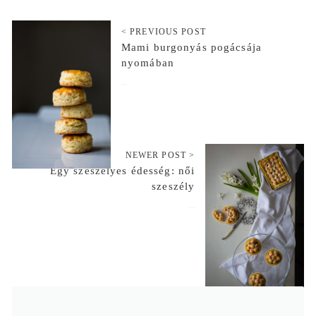
< PREVIOUS POST
Mami burgonyás pogácsája
nyomában
2018-02-16
NEWER POST >
Egy szeszélyes édesség: női
szeszély
2018-03-09