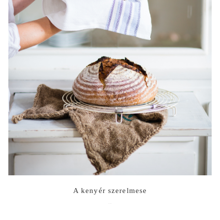
A kenyér szerelmese
2018-09-13