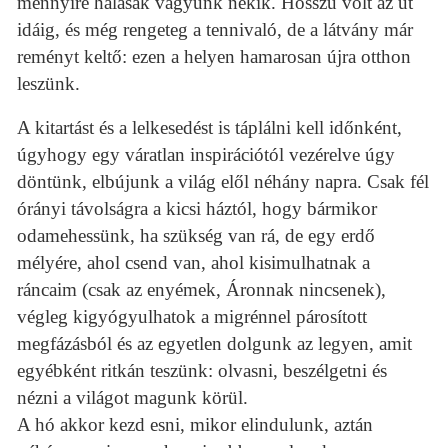
mennyire hálásak vagyunk nekik. Hosszú volt az út
idáig, és még rengeteg a tennivaló, de a látvány már
reményt keltő: ezen a helyen hamarosan újra otthon
leszünk.
A kitartást és a lelkesedést is táplálni kell időnként,
úgyhogy egy váratlan inspirációtól vezérelve úgy
döntünk, elbújunk a világ elől néhány napra. Csak fél
órányi távolságra a kicsi háztól, hogy bármikor
odamehessünk, ha szükség van rá, de egy erdő
mélyére, ahol csend van, ahol kisimulhatnak a
ráncaim (csak az enyémek, Áronnak nincsenek),
végleg kigyógyulhatok a migrénnel párosított
megfázásból és az egyetlen dolgunk az legyen, amit
egyébként ritkán teszünk: olvasni, beszélgetni és
nézni a világot magunk körül.
A hó akkor kezd esni, mikor elindulunk, aztán