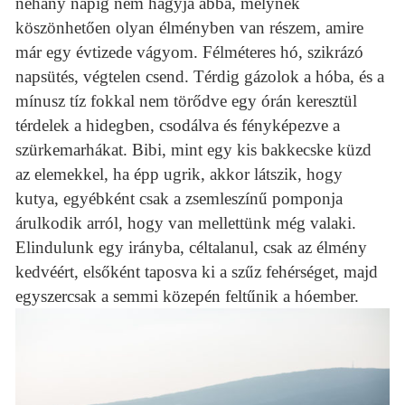
néhány napig nem hagyja abba, melynek
köszönhetően olyan élményben van részem, amire
már egy évtizede vágyom. Félméteres hó, szikrázó
napsütés, végtelen csend. Térdig gázolok a hóba, és a
mínusz tíz fokkal nem törődve egy órán keresztül
térdelek a hidegben, csodálva és fényképezve a
szürkemarhákat. Bibi, mint egy kis bakkecske küzd
az elemekkel, ha épp ugrik, akkor látszik, hogy
kutya, egyébként csak a zsemleszínű pomponja
árulkodik arról, hogy van mellettünk még valaki.
Elindulunk egy irányba, céltalanul, csak az élmény
kedvéért, elsőként taposva ki a szűz fehérséget, majd
egyszercsak a semmi közepén feltűnik a hóember.