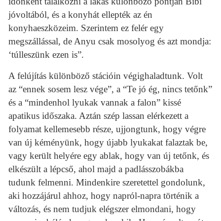
időnként találkozni a lakás különböző pontján Bibi
jóvoltából, és a konyhát ellepték az én
konyhaeszközeim. Szerintem ez felér egy
megszállással, de Anyu csak mosolyog és azt mondja:
‘túlleszünk ezen is”.
A felújítás különböző stációin végighaladtunk. Volt
az “ennek sosem lesz vége”, a “Te jó ég, nincs tetőnk”
és a “mindenhol lyukak vannak a falon” kissé
apatikus időszaka. Aztán szép lassan elérkezett a
folyamat kellemesebb része, ujjongtunk, hogy végre
van új kéményünk, hogy újabb lyukakat falaztak be,
vagy került helyére egy ablak, hogy van új tetőnk, és
elkészült a lépcső, ahol majd a padlásszobákba
tudunk felmenni. Mindenkire szeretettel gondolunk,
aki hozzájárul ahhoz, hogy napról-napra történik a
változás, és nem tudjuk elégszer elmondani, hogy