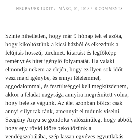
NEUBAUER JUDIT
MÁRC, 01, 2018
0 COMMENTS
Szinte hihetletlen, hogy már 9 hónap telt el azóta,
hogy kiköltöztünk a kicsi házból és elkezdtük a
felújítás hosszú, türelmet, kitartást és legfőképp
reményt és hitet igénylő folyamatát. Ha valaki
elmondja nekem az elején, hogy ez ilyen sok időt
vesz majd igénybe, és ennyi félelemmel,
aggodalommal, és feszültséggel kell megküzdenem,
akkor a feladat nagysága annyira megrémített volna,
hogy bele se vágunk. Az élet azonban bölcs: csak
annyi súlyt rak ránk, amennyit el tudunk viselni.
Szegény Anyu se gondolta valószínűleg, hogy abból,
hogy egy rövid időre beköltözünk a
vendégszobájába, szép lassan egyéves együttlakás