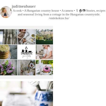
juditneubauer
A cook • A Hungarian country house • A camera •
🥄🏠📷
Stories, recipes
and seasonal living from a cottage in the Hungarian countryside.
/emlekekize.hu/