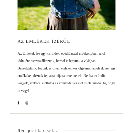
AZ EMLÉKEK ÍZÉRŐL
Az Emlékek Íze egy kis vidéki ebédlőasztal a Bakonyban, ahol
időnként összetalálkozunk, bárhol is legyünk a világban.
Beszélgetünk, főzünk és olyan ételeket kóstolgatunk, amelyek íze régi
emlékeket idéznek fel, aztán újakat teremtenek. Neubauer Judit
vagyok, szakács, ételfotós és szenvedélyes élet és ételimádó. Jó, hogy
itt vagy!
Receptet keresek…