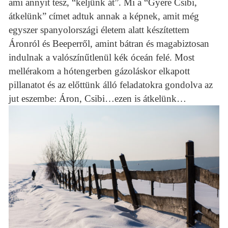
ami annyit tesz, “keljünk át”. Mi a “Gyere Csibi,
átkelünk” címet adtuk annak a képnek, amit még
egyszer spanyolországi életem alatt készítettem
Áronról és Beeperről, amint bátran és magabiztosan
indulnak a valószínűtlenül kék óceán felé. Most
mellérakom a hótengerben gázoláskor elkapott
pillanatot és az előttünk álló feladatokra gondolva az
jut eszembe: Áron, Csibi…ezen is átkelünk…