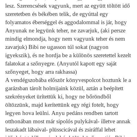
lesz. Szerencsések vagyunk, mert az együtt töltött idő
szeretetben és békében telik, de egyúttal egy
folyamatos éberséggel és aggodalommal is jár, hogy
Anyunak ne legyünk teher, ne zavarjuk, (aki persze
mindig elmondja, hogy nem vagyunk teher és nem
zavarjuk) Bibi ne ugasson túl sokat (nagyon
igyekszik), és ne hordja be a különös szeretettel kezelt
falatokat a szőnyegre. (Anyutól kapott egy saját
szőnyeget, hogy arra rakhassa)
A vendégszobába először könyvespolcot hoztunk le a
garázsban tárolt holmijaink közül, aztán a beépített
szekrényeket ürítettük ki, hogy ne bőröndből
öltözzünk, majd kerítettünk egy régi fotelt, hogy
legyen hova leülni. Anyu pedáns rendben tartott
otthonában most már sipolós pulykával- illetve annak
leszakadt lábaival- plüsscicával és zsiráffal lehet