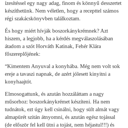
ízesítéssel egy nagy adag, finom és könnyű desszertet
készíthetünk. Nem véletlen, hogy a recepttel számos
régi szakácskönyvben találkoztam.
És hogy miért hívják boszorkánykrémnek? Azt
hiszem, a legjobb, ha a kérdés megválaszolásában
átadom a szót Horváth Katinak, Fehér Klára
főszereplőjének:
“Kimentem Anyuval a konyhába. Még nem volt sok
ereje a tavaszi napnak, de azért jólesett kinyitni a
konyhaajtót.
Elmosogattunk, és azután hozzáláttam a nagy
műsorhoz: boszorkánykrémet készíteni. Ha nem
tudnátok, ezt úgy kell csinálni, hogy sült almát vagy
almapürét szitán átnyomni, és azután egész tojással
(de először fel kell ütni a tojást, nem héjastul!!!) és