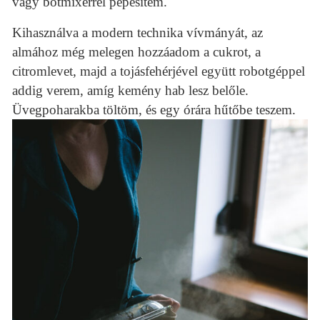
vagy botmixerrel pépesítem.
Kihasználva a modern technika vívmányát, az
almához még melegen hozzáadom a cukrot, a
citromlevet, majd a tojásfehérjével együtt robotgéppel
addig verem, amíg kemény hab lesz belőle.
Üvegpoharakba töltöm, és egy órára hűtőbe teszem.