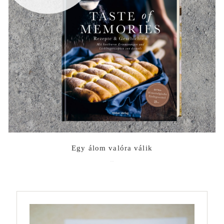
Egy álom valóra válik
2022-06-10