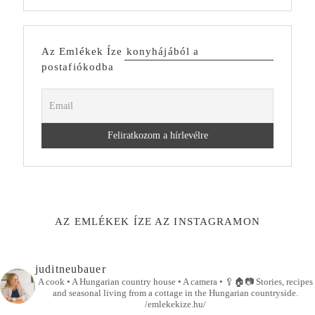
Az Emlékek Íze konyhájából a
postafiókodba
AZ EMLÉKEK ÍZE AZ INSTAGRAMON
juditneubauer
A cook • A Hungarian country house • A camera •
🥄🏠📷
Stories, recipes
and seasonal living from a cottage in the Hungarian countryside.
/emlekekize.hu/