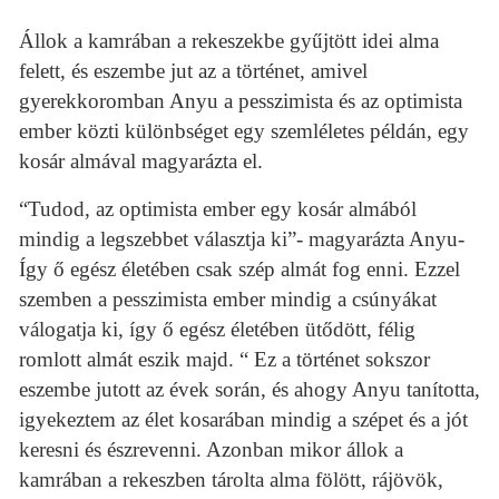
Állok a kamrában a rekeszekbe gyűjtött idei alma
felett, és eszembe jut az a történet, amivel
gyerekkoromban Anyu a pesszimista és az optimista
ember közti különbséget egy szemléletes példán, egy
kosár almával magyarázta el.
“Tudod, az optimista ember egy kosár almából
mindig a legszebbet választja ki”- magyarázta Anyu-
Így ő egész életében csak szép almát fog enni. Ezzel
szemben a pesszimista ember mindig a csúnyákat
válogatja ki, így ő egész életében ütődött, félig
romlott almát eszik majd. “ Ez a történet sokszor
eszembe jutott az évek során, és ahogy Anyu tanította,
igyekeztem az élet kosarában mindig a szépet és a jót
keresni és észrevenni. Azonban mikor állok a
kamrában a rekeszben tárolta alma fölött, rájövök,