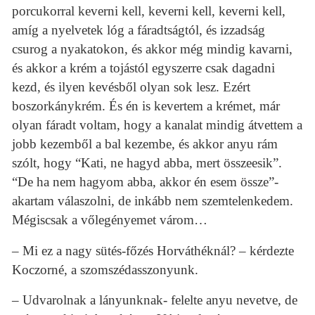
porcukorral keverni kell, keverni kell, keverni kell,
amíg a nyelvetek lóg a fáradtságtól, és izzadság
csurog a nyakatokon, és akkor még mindig kavarni,
és akkor a krém a tojástól egyszerre csak dagadni
kezd, és ilyen kevésből olyan sok lesz. Ezért
boszorkánykrém. És én is kevertem a krémet, már
olyan fáradt voltam, hogy a kanalat mindig átvettem a
jobb kezemből a bal kezembe, és akkor anyu rám
szólt, hogy “Kati, ne hagyd abba, mert összeesik”.
“De ha nem hagyom abba, akkor én esem össze”-
akartam válaszolni, de inkább nem szemtelenkedem.
Mégiscsak a vőlegényemet várom…
– Mi ez a nagy sütés-főzés Horváthéknál? – kérdezte
Koczorné, a szomszédasszonyunk.
– Udvarolnak a lányunknak- felelte anyu nevetve, de