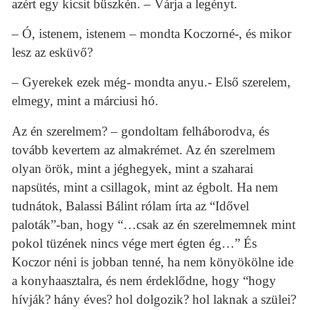
azért egy kicsit büszkén. – Várja a legényt.
– Ó, istenem, istenem – mondta Koczorné-, és mikor
lesz az esküvő?
– Gyerekek ezek még- mondta anyu.- Első szerelem,
elmegy, mint a márciusi hó.
Az én szerelmem? – gondoltam felháborodva, és
tovább kevertem az almakrémet. Az én szerelmem
olyan örök, mint a jéghegyek, mint a szaharai
napsütés, mint a csillagok, mint az égbolt. Ha nem
tudnátok, Balassi Bálint rólam írta az “Idővel
paloták”-ban, hogy “…csak az én szerelmemnek mint
pokol tüzének nincs vége mert égten ég…” És
Koczor néni is jobban tenné, ha nem könyökölne ide
a konyhaasztalra, és nem érdeklődne, hogy “hogy
hívják? hány éves? hol dolgozik? hol laknak a szülei?