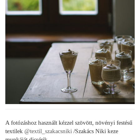
A fotózáshoz használt kézzel szövött, növényi festésű
textilek
@textil_szakacsniki
/Szakács Niki keze
munkáját dicsérik.