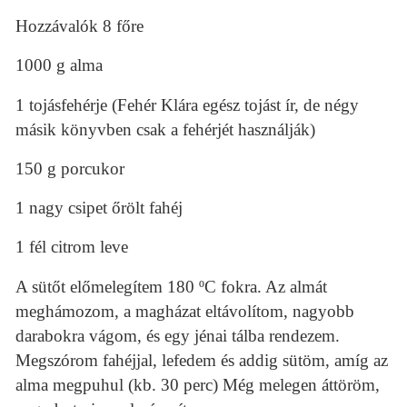
Hozzávalók 8 főre
1000 g alma
1 tojásfehérje (Fehér Klára egész tojást ír, de négy
másik könyvben csak a fehérjét használják)
150 g porcukor
1 nagy csipet őrölt fahéj
1 fél citrom leve
A sütőt előmelegítem 180 ºC fokra. Az almát
meghámozom, a magházat eltávolítom, nagyobb
darabokra vágom, és egy jénai tálba rendezem.
Megszórom fahéjjal, lefedem és addig sütöm, amíg az
alma megpuhul (kb. 30 perc) Még melegen áttöröm,