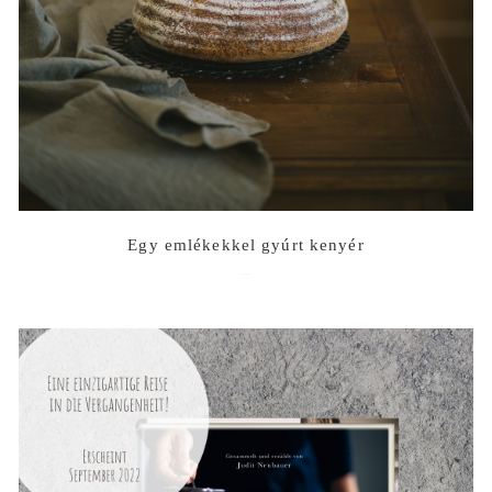
Egy emlékekkel gyúrt kenyér
2023-07-12