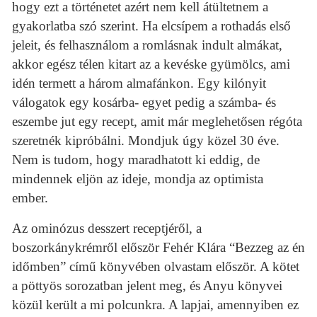
hogy ezt a történetet azért nem kell átültetnem a
gyakorlatba szó szerint. Ha elcsípem a rothadás első
jeleit, és felhasználom a romlásnak indult almákat,
akkor egész télen kitart az a kevéske gyümölcs, ami
idén termett a három almafánkon. Egy kilónyit
válogatok egy kosárba- egyet pedig a számba- és
eszembe jut egy recept, amit már meglehetősen régóta
szeretnék kipróbálni. Mondjuk úgy közel 30 éve.
Nem is tudom, hogy maradhatott ki eddig, de
mindennek eljön az ideje, mondja az optimista
ember.
Az ominózus desszert receptjéről, a
boszorkánykrémről először Fehér Klára “Bezzeg az én
időmben” című könyvében olvastam először. A kötet
a pöttyös sorozatban jelent meg, és Anyu könyvei
közül került a mi polcunkra. A lapjai, amennyiben ez