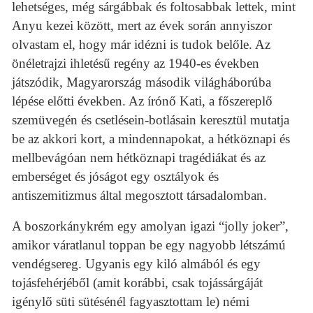
lehetséges, még sárgábbak és foltosabbak lettek, mint
Anyu kezei között, mert az évek során annyiszor
olvastam el, hogy már idézni is tudok belőle. Az
önéletrajzi ihletésű regény az 1940-es években
játszódik, Magyarország második világháborúba
lépése előtti években. Az írónő Kati, a főszereplő
szemüvegén és csetlésein-botlásain keresztül mutatja
be az akkori kort, a mindennapokat, a hétköznapi és
mellbevágóan nem hétköznapi tragédiákat és az
emberséget és jóságot egy osztályok és
antiszemitizmus által megosztott társadalomban.
A boszorkánykrém egy amolyan igazi “jolly joker”,
amikor váratlanul toppan be egy nagyobb létszámú
vendégsereg. Ugyanis egy kiló almából és egy
tojásfehérjéből (amit korábbi, csak tojássárgáját
igénylő süti sütésénél fagyasztottam le) némi