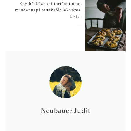
Egy hétköznapi történet nem
mindennapi tettekről: lekváros
táska
2020-01-18
Neubauer Judit