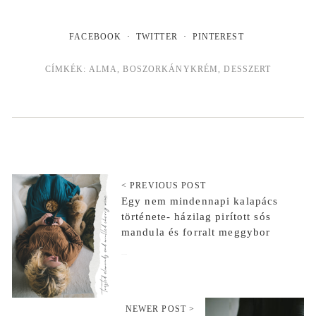
FACEBOOK
TWITTER
PINTEREST
CÍMKÉK:
ALMA
,
BOSZORKÁNYKRÉM
,
DESSZERT
< PREVIOUS POST
Egy nem mindennapi kalapács
története- házilag pirított sós
mandula és forralt meggybor
2019-11-08
NEWER POST >