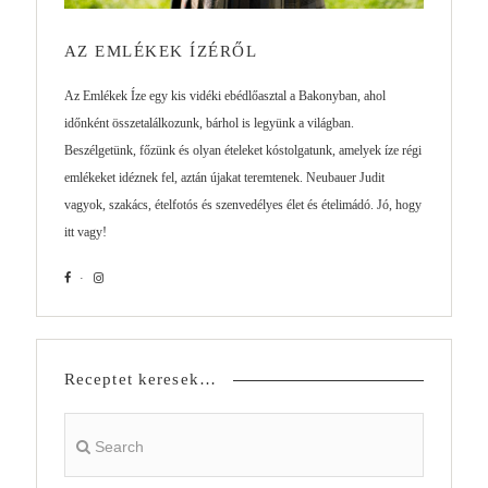
AZ EMLÉKEK ÍZÉRŐL
Az Emlékek Íze egy kis vidéki ebédlőasztal a Bakonyban, ahol
időnként összetalálkozunk, bárhol is legyünk a világban.
Beszélgetünk, főzünk és olyan ételeket kóstolgatunk, amelyek íze régi
emlékeket idéznek fel, aztán újakat teremtenek. Neubauer Judit
vagyok, szakács, ételfotós és szenvedélyes élet és ételimádó. Jó, hogy
itt vagy!
Receptet keresek…