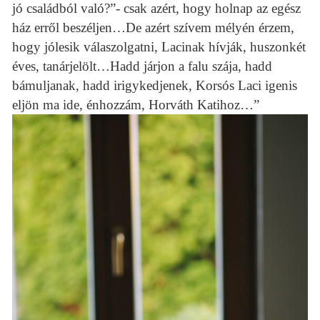
jó családból való?”- csak azért, hogy holnap az egész
ház erről beszéljen…De azért szívem mélyén érzem,
hogy jólesik válaszolgatni, Lacinak hívják, huszonkét
éves, tanárjelölt…Hadd járjon a falu szája, hadd
bámuljanak, hadd irigykedjenek, Korsós Laci igenis
eljön ma ide, énhozzám, Horváth Katihoz…”