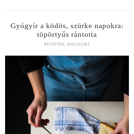
Gyógyír a ködös, szürke napokra:
töpörtyűs rántotta
RECEPTEK
,
REGGELIRE