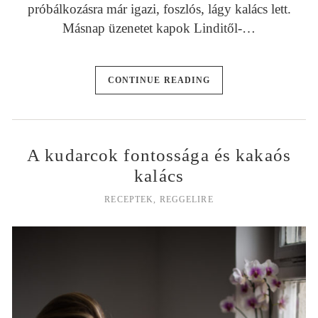
próbálkozásra már igazi, foszlós, lágy kalács lett.
Másnap üzenetet kapok Linditől-…
CONTINUE READING
A kudarcok fontossága és kakaós
kalács
RECEPTEK
,
REGGELIRE