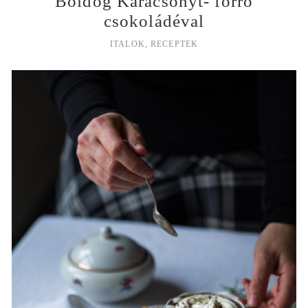
Boldog Karácsonyt- forró
csokoládéval
ITALOK
,
RECEPTEK