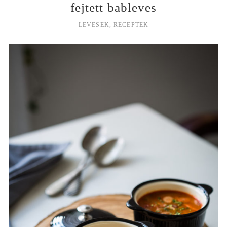
fejtett bableves
LEVESEK
,
RECEPTEK