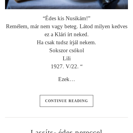
“Édes kis Nusikám!”
Remélem, már nem vagy beteg. Látod milyen kedves
ez a Klári írt neked.
Ha csak tudsz írjál nekem.
Sokszor csókol
Lili
1927. V/22. “
Ezek…
CONTINUE READING
Lassíts- édes pereccel