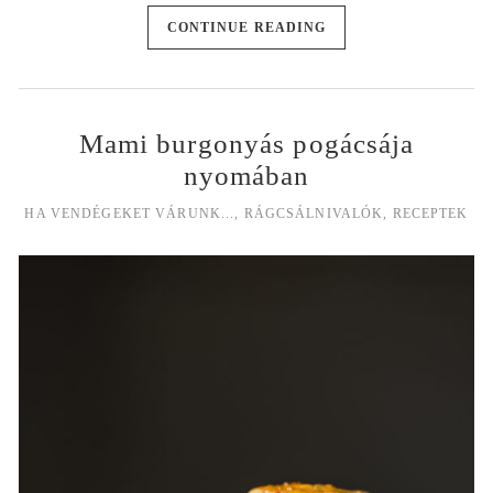
CONTINUE READING
Mami burgonyás pogácsája
nyomában
HA VENDÉGEKET VÁRUNK...
,
RÁGCSÁLNIVALÓK
,
RECEPTEK