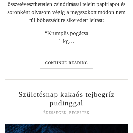
összetéveszthetetlen zsinórírással teleírt papírlapot és
soronként olvasom végig a megszokott módon nem
túl bőbeszédűre sikeredett leírást:
“Krumplis pogácsa
1 kg…
CONTINUE READING
Születésnap kakaós tejbegríz
pudinggal
ÉDESSÉGEK
,
RECEPTEK