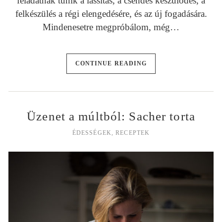
feladatnak tűnik a lassítás, a csendes készülődés, a
felkészülés a régi elengedésére, és az új fogadására.
Mindenesetre megpróbálom, még…
CONTINUE READING
Üzenet a múltból: Sacher torta
ÉDESSÉGEK
,
RECEPTEK