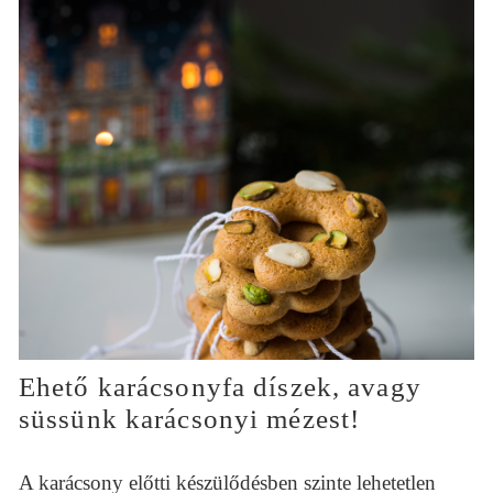
Ehető karácsonyfa díszek, avagy
süssünk karácsonyi mézest!
A karácsony előtti készülődésben szinte lehetetlen