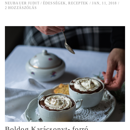
NEUBAUER JUDIT
ÉDESSÉGEK
,
RECEPTEK
JAN, 11, 2018
2 HOZZÁSZÓLÁS
Boldog Karácsonyt- forró