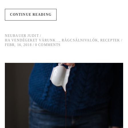
CONTINUE READING
NEUBAUER JUDIT
HA VENDÉGEKET VÁRUNK...
,
RÁGCSÁLNIVALÓK
,
RECEPTEK
FEBR, 16, 2018
0 COMMENTS