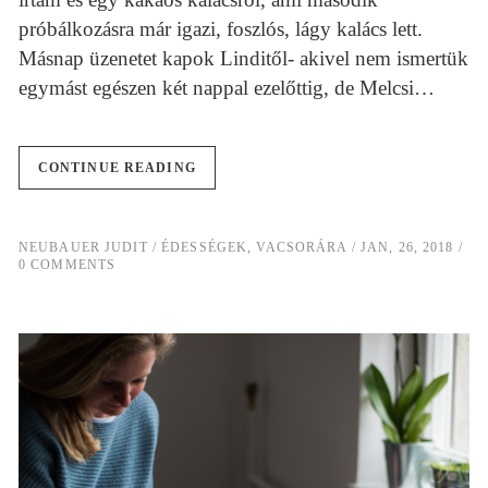
próbálkozásra már igazi, foszlós, lágy kalács lett.
Másnap üzenetet kapok Linditől- akivel nem ismertük
egymást egészen két nappal ezelőttig, de Melcsi…
CONTINUE READING
NEUBAUER JUDIT
ÉDESSÉGEK
,
VACSORÁRA
JAN, 26, 2018
0 COMMENTS