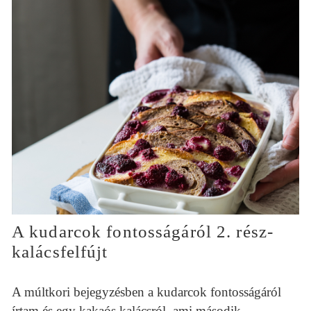
A kudarcok fontosságáról 2. rész-
kalácsfelfújt
A múltkori bejegyzésben a kudarcok fontosságáról
írtam és egy kakaós kalácsról, ami második