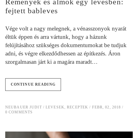
Remények és álmok egy levesben:
fejtett bableves
Vége volt a nagy melegnek, a vénasszonyok nyarát
éltük éppen és arra vártunk, hogy a házunk
felújításához szükséges dokumentumokat be tudjuk
adni, és végre elkezdődhessen az építkezés. Áron
szorgalmasan járt ki a magára maradt…
CONTINUE READING
NEUBAUER JUDIT
LEVESEK
,
RECEPTEK
FEBR, 02, 2018
0 COMMENTS