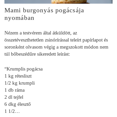
Mami burgonyás pogácsája
nyomában
Nézem a testvérem által átküldött, az
összetéveszthetetlen zsinórírással teleírt papírlapot és
soronként olvasom végig a megszokott módon nem
túl bőbeszédűre sikeredett leírást:
“Krumplis pogácsa
1 kg rétesliszt
1/2 kg krumpli
1 db ráma
2 dl tejfel
6 dkg élesztő
1 1/2…