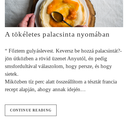
A tökéletes palacsinta nyomában
“ Főztem gulyáslevest. Keversz be hozzá palacsintát?-
jön útközben a rövid üzenet Anyutól, én pedig
smsfordultával válaszolom, hogy persze, és hogy
sietek.
Miközben tíz perc alatt összeállítom a tésztát francia
recept alapján, ahogy annak idején…
CONTINUE READING