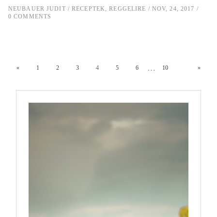
NEUBAUER JUDIT
RECEPTEK
,
REGGELIRE
NOV, 24, 2017
0 COMMENTS
…
«
1
2
3
4
5
6
10
»