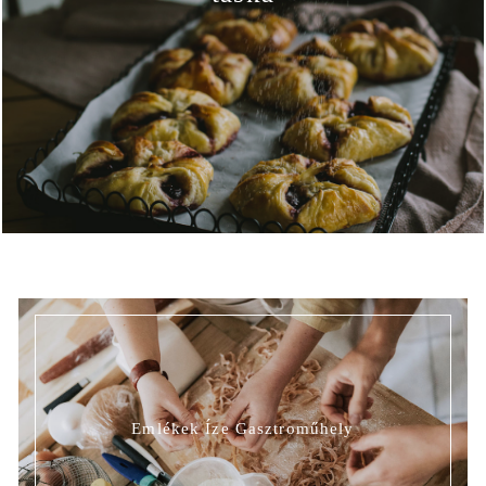
Emlékek Íze Gasztroműhely