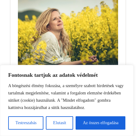
Fontosnak tartjuk az adatok védelmét
A böngészési élmény fokozása, a személyre szabott hirdetések vagy
AZ EMLÉKEK ÍZÉRŐL
tartalmak megjelenítése, valamint a forgalom elemzése érdekében
sütiket (cookie) használunk. A "Mindet elfogadom" gombra
Az Emlékek Íze egy kis vidéki ebédlőasztal a Bakonyban, ahol
kattintva hozzájárulhat a sütik használatához.
időnként összetalálkozunk, bárhol is legyünk a világban.
Beszélgetünk, főzünk és olyan ételeket kóstolgatunk, amelyek íze régi
Testreszabás
Elutasít
Az összes elfogadása
emlékeket idéznek fel, aztán újakat teremtenek. Neubauer Judit
vagyok, szakács, ételfotós és szenvedélyes élet és ételimádó. Jó, hogy