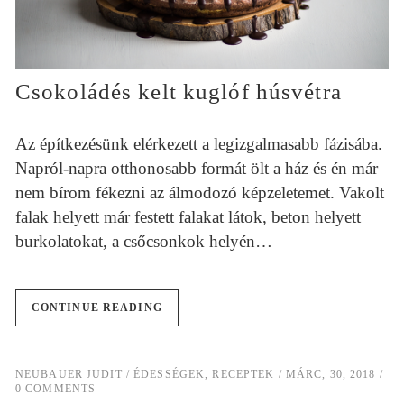
Csokoládés kelt kuglóf húsvétra
Az építkezésünk elérkezett a legizgalmasabb fázisába.
Napról-napra otthonosabb formát ölt a ház és én már
nem bírom fékezni az álmodozó képzeletemet. Vakolt
falak helyett már festett falakat látok, beton helyett
burkolatokat, a csőcsonkok helyén…
CONTINUE READING
NEUBAUER JUDIT
ÉDESSÉGEK
,
RECEPTEK
MÁRC, 30, 2018
0 COMMENTS