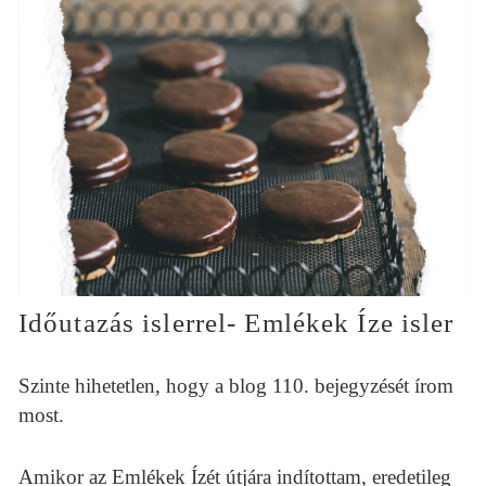
Időutazás islerrel- Emlékek Íze isler
Szinte hihetetlen, hogy a blog 110. bejegyzését írom
most.
Amikor az Emlékek Ízét útjára indítottam, eredetileg