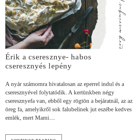
Érik a cseresznye- habos
cseresznyés lepény
A nyár számomra hivatalosan az eperrel indul és a
cseresznyével folytatódik. A kertünkben négy
cseresznyefa van, ebből egy rögtön a bejáratnál, az az
öreg fa, amelyikről sok falubelinek jut eszébe kedves
emlék, mert Mami…