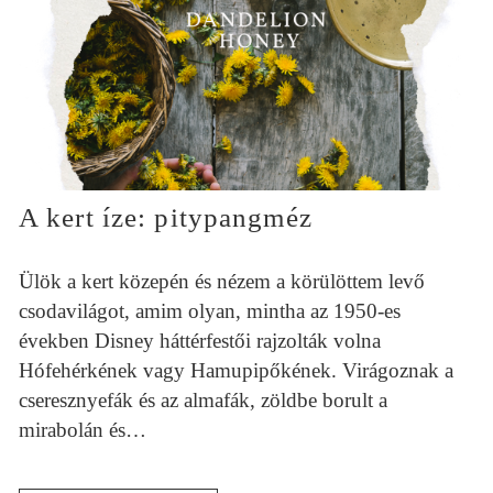
A kert íze: pitypangméz
Ülök a kert közepén és nézem a körülöttem levő
csodavilágot, amim olyan, mintha az 1950-es
években Disney háttérfestői rajzolták volna
Hófehérkének vagy Hamupipőkének. Virágoznak a
cseresznyefák és az almafák, zöldbe borult a
mirabolán és…