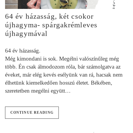
64 év házasság, két csokor
újhagyma- spárgakrémleves
újhagymával
64 év házasság.
Még kimondani is sok. Megélni valószínűleg még
több. Én csak álmodozom róla, bár számolgatva az
éveket, már elég kevés esélyünk van rá, hacsak nem
élhetünk kiemelkedően hosszú életet. Békében,
szeretetben megélni együtt…
CONTINUE READING