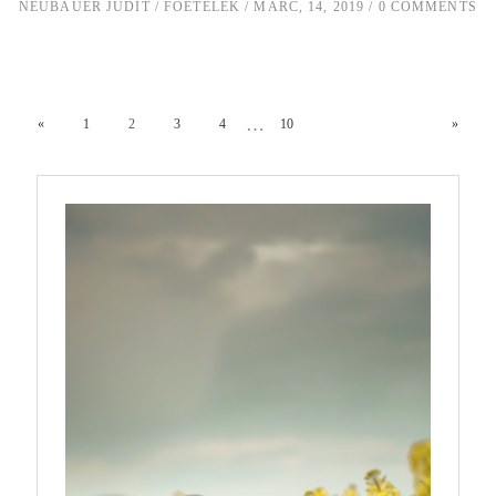
NEUBAUER JUDIT
FŐÉTELEK
MÁRC, 14, 2019
0 COMMENTS
…
«
1
2
3
4
10
»