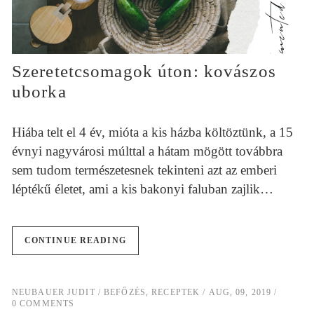
Szeretetcsomagok úton: kovászos
uborka
Hiába telt el 4 év, mióta a kis házba költöztünk, a 15
évnyi nagyvárosi múlttal a hátam mögött továbbra
sem tudom természetesnek tekinteni azt az emberi
léptékű életet, ami a kis bakonyi faluban zajlik…
CONTINUE READING
NEUBAUER JUDIT
BEFŐZÉS
,
RECEPTEK
AUG, 09, 2019
0 COMMENTS