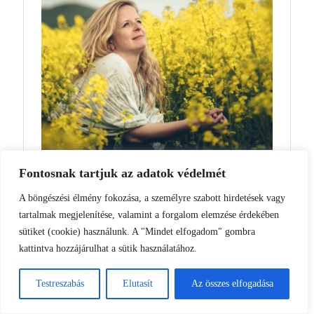
Fontosnak tartjuk az adatok védelmét
AZ EMLÉKEK ÍZÉRŐL
A böngészési élmény fokozása, a személyre szabott hirdetések vagy
tartalmak megjelenítése, valamint a forgalom elemzése érdekében
Az Emlékek Íze egy kis vidéki ebédlőasztal a Bakonyban, ahol
sütiket (cookie) használunk. A "Mindet elfogadom" gombra
időnként összetalálkozunk, bárhol is legyünk a világban.
kattintva hozzájárulhat a sütik használatához.
Beszélgetünk, főzünk és olyan ételeket kóstolgatunk, amelyek íze régi
emlékeket idéznek fel, aztán újakat teremtenek. Neubauer Judit
Testreszabás
Elutasít
Az összes elfogadása
vagyok, szakács, ételfotós és szenvedélyes élet és ételimádó. Jó, hogy
itt vagy!