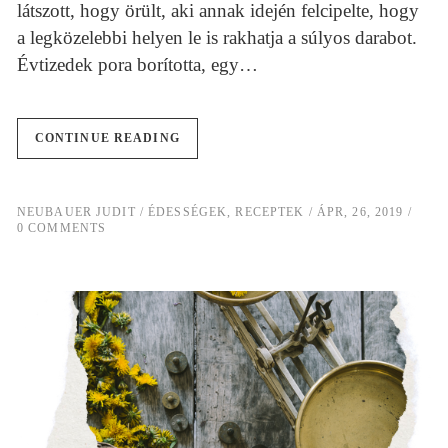
látszott, hogy örült, aki annak idején felcipelte, hogy
a legközelebbi helyen le is rakhatja a súlyos darabot.
Évtizedek pora borította, egy…
CONTINUE READING
NEUBAUER JUDIT
ÉDESSÉGEK
,
RECEPTEK
ÁPR, 26, 2019
0 COMMENTS