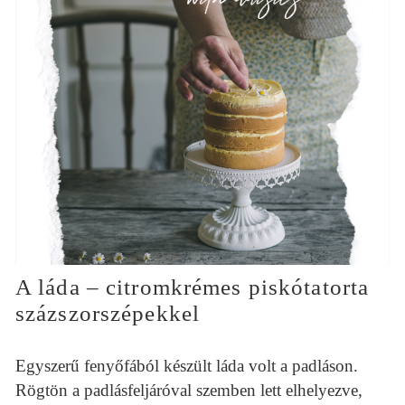
A láda – citromkrémes piskótatorta
százszorszépekkel
Egyszerű fenyőfából készült láda volt a padláson.
Rögtön a padlásfeljáróval szemben lett elhelyezve,