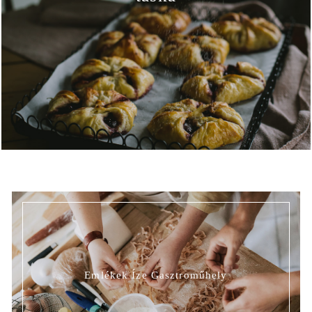
Emlékek Íze Gasztroműhely