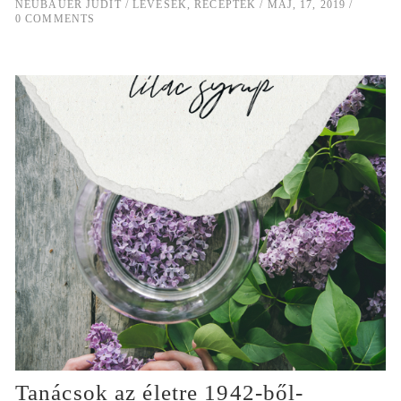
NEUBAUER JUDIT
LEVESEK
,
RECEPTEK
MÁJ, 17, 2019
0 COMMENTS
Tanácsok az életre 1942-ből-