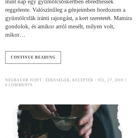
mint nap egy gyümölcsöskertben ébredhessek
reggelente. Valószínűleg a génjeimben hordozom a
gyümölcsfák iránti rajongást, a kert szeretetét. Mamira
gondolok, és amikor arról mesélt, milyen volt,
mikor…
CONTINUE READING
NEUBAUER JUDIT
ÉDESSÉGEK
,
RECEPTEK
JÚL, 27, 2019
0 COMMENTS