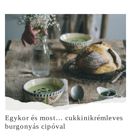
Egykor és most… cukkinikrémleves
burgonyás cipóval