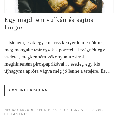
Egy majdnem vulkán és sajtos
lángos
– Istenem, csak egy kis friss kenyér lenne nálunk,
meg mangalicazsír egy kis pörccel…levágnék egy
szeletet, megkenném vékonyan a zsírral,
meghinteném pirospaprikával… esetleg egy kis
újhagyma apróra vágva még jó lenne a tetejére. És…
CONTINUE READING
NEUBAUER JUDIT
FŐÉTELEK
,
RECEPTEK
ÁPR, 12, 2019
0 COMMENTS