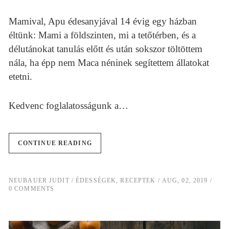
Mamival, Apu édesanyjával 14 évig egy házban
éltünk: Mami a földszinten, mi a tetőtérben, és a
délutánokat tanulás előtt és után sokszor töltöttem
nála, ha épp nem Maca néninek segítettem állatokat
etetni.
Kedvenc foglalatosságunk a…
CONTINUE READING
NEUBAUER JUDIT
ÉDESSÉGEK
,
RECEPTEK
AUG, 02, 2019
0 COMMENTS